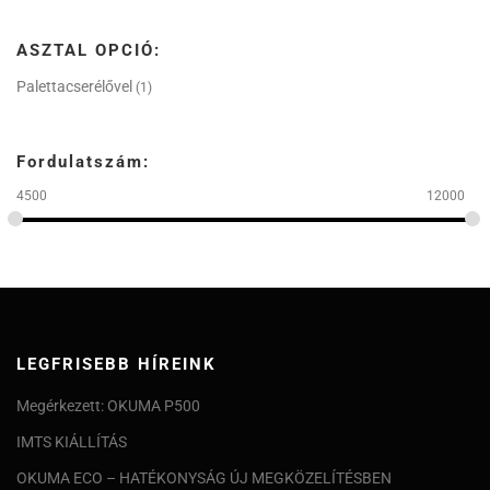
ASZTAL OPCIÓ:
Palettacserélővel
(1)
Fordulatszám:
4500
12000
LEGFRISEBB HÍREINK
Megérkezett: OKUMA P500
IMTS KIÁLLÍTÁS
OKUMA ECO – HATÉKONYSÁG ÚJ MEGKÖZELÍTÉSBEN