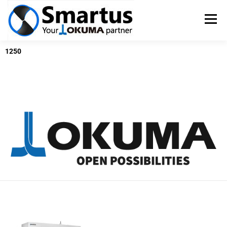
Menü
1250
OKUMA SZERSZÁMGÉPEK
TSUGAMI ESZTERGÁK
SZERVIZ
PÁLYÁZATOK
KAPCSOLAT