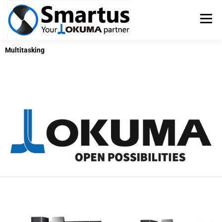
Menü
Multitasking
OKUMA SZERSZÁMGÉPEK
TSUGAMI ESZTERGÁK
SZERVIZ
PÁLYÁZATOK
KAPCSOLAT