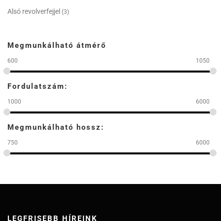
Alsó revolverfejjel
(3)
Megmunkálható átmérő
600
1050
Fordulatszám:
1000
6000
Megmunkálható hossz:
750
6000
LEGFRISEBB HÍREINK