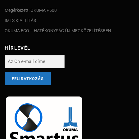
Megérkezett: OKUMA P500
IMTS KIÁLLÍTÁS
OKUMA ECO – HATÉKONYSÁG ÚJ MEGKÖZELÍTÉSBEN
HÍRLEVÉL