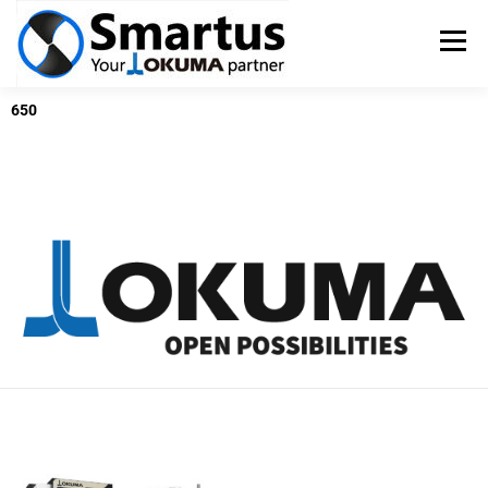
Menü
650
OKUMA SZERSZÁMGÉPEK
TSUGAMI ESZTERGÁK
SZERVIZ
PÁLYÁZATOK
KAPCSOLAT