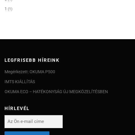
1
(1)
LEGFRISEBB HÍREINK
Megérkezett: OKUMA P500
IMTS KIÁLLÍTÁS
OKUMA ECO – HATÉKONYSÁG ÚJ MEGKÖZELÍTÉSBEN
HÍRLEVÉL