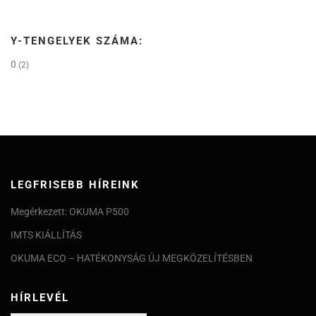
Y-TENGELYEK SZÁMA:
0
(2)
LEGFRISEBB HÍREINK
Megérkezett: OKUMA P500
IMTS KIÁLLÍTÁS
OKUMA ECO – HATÉKONYSÁG ÚJ MEGKÖZELÍTÉSBEN
HÍRLEVÉL