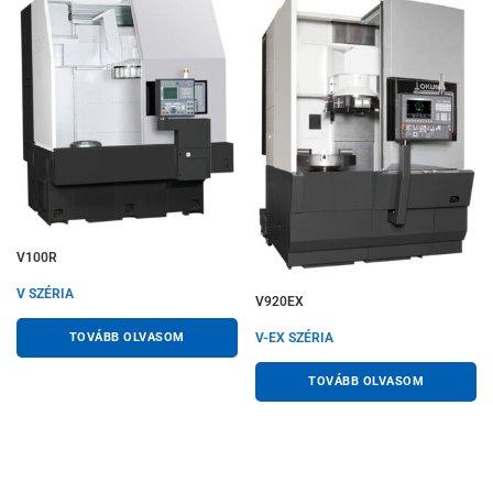
V100R
V SZÉRIA
V920EX
TOVÁBB OLVASOM
V-EX SZÉRIA
TOVÁBB OLVASOM