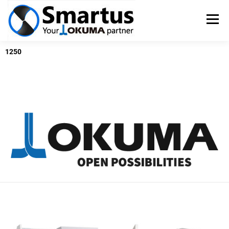
Menü
1250
OKUMA SZERSZÁMGÉPEK
TSUGAMI ESZTERGÁK
SZERVIZ
PÁLYÁZATOK
KAPCSOLAT