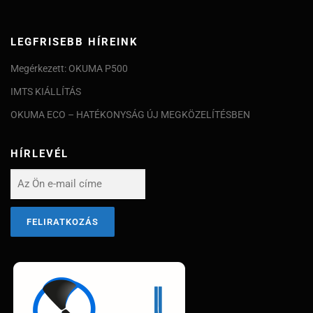
LEGFRISEBB HÍREINK
Megérkezett: OKUMA P500
IMTS KIÁLLÍTÁS
OKUMA ECO – HATÉKONYSÁG ÚJ MEGKÖZELÍTÉSBEN
HÍRLEVÉL