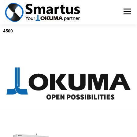
Menü
4500
OKUMA SZERSZÁMGÉPEK
TSUGAMI ESZTERGÁK
SZERVIZ
PÁLYÁZATOK
KAPCSOLAT