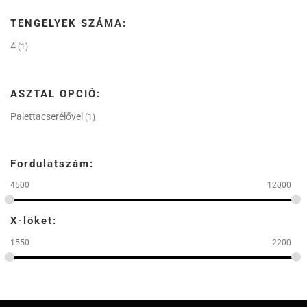
TENGELYEK SZÁMA:
4
(1)
ASZTAL OPCIÓ:
Palettacserélővel
(1)
Fordulatszám:
4500
12000
X-löket:
1550
2200