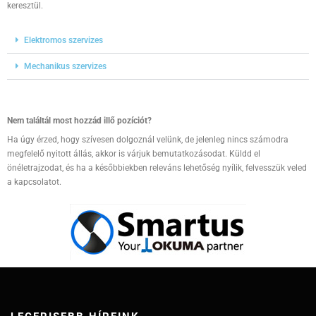
keresztül.
Elektromos szervizes
Mechanikus szervizes
Nem találtál most hozzád illő pozíciót?
Ha úgy érzed, hogy szívesen dolgoznál velünk, de jelenleg nincs számodra
megfelelő nyitott állás, akkor is várjuk bemutatkozásodat. Küldd el
önéletrajzodat, és ha a későbbiekben releváns lehetőség nyílik, felvesszük veled
a kapcsolatot.