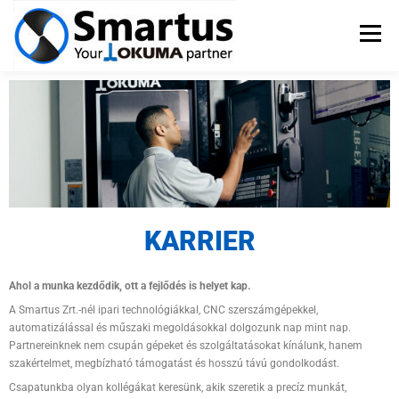
Menü
OKUMA SZERSZÁMGÉPEK
TSUGAMI ESZTERGÁK
SZERVIZ
PÁLYÁZATOK
KAPCSOLAT
KARRIER
Ahol a munka kezdődik, ott a fejlődés is helyet kap.
A Smartus Zrt.-nél ipari technológiákkal, CNC szerszámgépekkel,
automatizálással és műszaki megoldásokkal dolgozunk nap mint nap.
Partnereinknek nem csupán gépeket és szolgáltatásokat kínálunk, hanem
szakértelmet, megbízható támogatást és hosszú távú gondolkodást.
Csapatunkba olyan kollégákat keresünk, akik szeretik a precíz munkát,