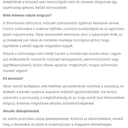
érdeklődnek a korszerű ipari technológiák iránt, és szívesen dolgoznak egy
szakmailag igényes, fejlődő környezetben.
Miért érdemes nálunk dolgozni?
A Smartusnál változatos, műszaki szempontból izgalmas feladatok várnak.
Fontos számunkra a szakmai fejlődés, a pontos munkavégzés és az egymásra
épülő csapatmunka. Olyan környezetet teremtünk, ahol a tapasztalat érték, az
új ötleteknek van helye, és mindenki munkája hozzájárul ahhoz, hogy
ügyfeleink a lehető legjobb megoldást kapják.
Nálunk a technológia nem háttér, hanem a mindennapi munka része. Legyen
szó értékesítésről, szervizről, műszaki támogatásról, adminisztrációról vagy
ügyfélkapcsolatról, közös célunk ugyanaz: megbízható, magas színvonalú
munkát végezni.
Kit keresünk?
Olyan leendő kollégákat, akik felelősen gondolkodnak, nyitottak a tanulásra, és
értékelik a korrekt, szakmai alapokon működő együttműködést. Ha fontos
számodra a pontosság, a megbízhatóság és az, hogy valódi ipari környezetben
dolgozz, érdemes megnézned aktuális álláslehetőségeinket.
Aktuális állásajánlataink
Az alábbi pozíciókra várjuk jelentkezésedet. Kattints az álláshirdetésre, ismerd
meg a részleteket, és küldd el önéletrajzodat a megadott elérhetőségen