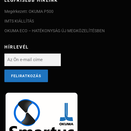
LEGFRISEBB HÍREINK
Megérkezett: OKUMA P500
IMTS KIÁLLÍTÁS
OKUMA ECO – HATÉKONYSÁG ÚJ MEGKÖZELÍTÉSBEN
HÍRLEVÉL