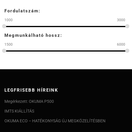
Fordulatszám:
1000
3000
Megmunkálható hossz:
1500
6000
LEGFRISEBB HÍREINK
Megérkezett: OKUMA P500
IMTS KIÁLLÍTÁS
OKUMA ECO – HATÉKONYSÁG ÚJ MEGKÖZELÍTÉSBEN