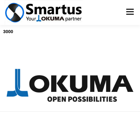
Menü
3000
OKUMA SZERSZÁMGÉPEK
TSUGAMI ESZTERGÁK
SZERVIZ
PÁLYÁZATOK
KAPCSOLAT