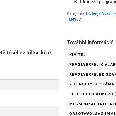
Ütemező progra
Kategóriák:
Eszterga
,
Vízszint
TENGELY
További információ
töltéséhez töltse ki az
KIVITEL
REVOLVERFEJ KIALAK
REVOLVERFEJEK SZÁ
Y TENGELYEK SZÁMA
ELFORDULÓ ÁTMÉRŐ 
MEGMUNKÁLHATÓ ÁT
ORSÓTÁVOLSÁG [MM]