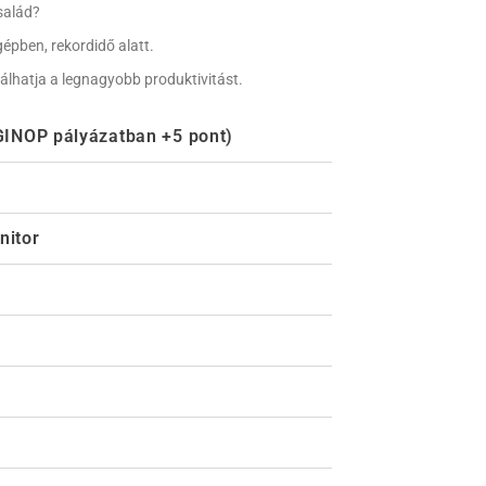
salád?
épben, rekordidő alatt.
lálhatja a legnagyobb produktivitást.
INOP pályázatban +5 pont)
nitor