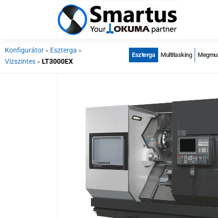
Konfigurátor
»
Eszterga
»
Eszterga
Multitasking
Megmun
Vízszintes
»
LT3000EX