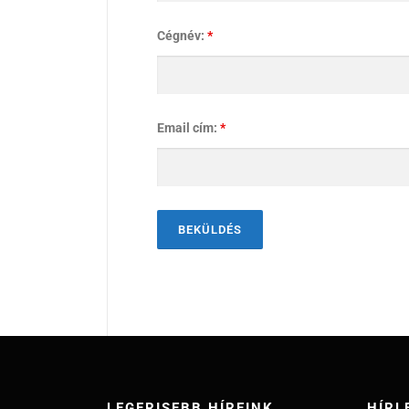
Cégnév:
*
Email cím:
*
LEGFRISEBB HÍREINK
HÍRL