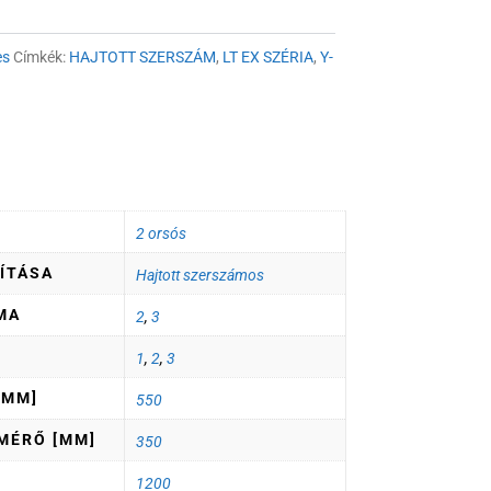
m
es
Címkék:
HAJTOTT SZERSZÁM
,
LT EX SZÉRIA
,
Y-
2 orsós
ÍTÁSA
Hajtott szerszámos
MA
2
,
3
1
,
2
,
3
[MM]
550
MÉRŐ [MM]
350
1200