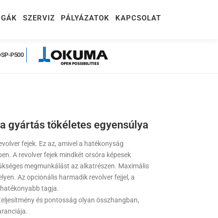
RGÁK
SZERVIZ
PÁLYÁZATOK
KAPCSOLAT
OSP-P500
 gyártás tökéletes egyensúlya
 revolver fejek. Ez az, amivel a hatékonyság
en. A revolver fejek mindkét orsóra képesek
zükséges megmunkálást az alkatrészen. Maximális
yen. Az opcionális harmadik revolver fejjel, a
ghatékonyabb tagja.
 teljesítmény és pontosság olyan összhangban,
aranciája.