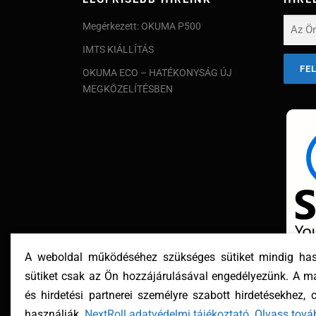
Megérkezett: OKUMA P500
IMTS KIÁLLÍTÁS
OKUMA ECO – HATÉKONYSÁG ÚJ
MEGKÖZELÍTÉSBEN
A weboldal működéséhez szükséges sütiket mindig haszn
sütiket csak az Ön hozzájárulásával engedélyezünk. A mar
és hirdetési partnerei személyre szabott hirdetésekhez,
használják.
NextRoll adatvédelmi tájékoztató
.
Olvass tová