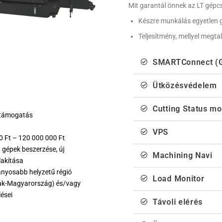
Mit garantál önnek az LT gépc
Készre munkálás egyetlen g
Teljesítmény, mellyel megta
SMARTConnect (G
Ütközésvédelem
Cutting Status mo
 támogatás
VPS
00 Ft – 120 000 000 Ft
, gépek beszerzése, új
Machining Navi
lakítása
rányosabb helyzetű régió
Load Monitor
szak-Magyarország) és/vagy
ései
Távoli elérés