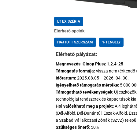
LT EX SZÉRIA
Elérhető opciók:
HAJTOTT SZERSZÁM
Y-TENGELY
Elérhető pályázat:
Megnevezés: Ginop Plusz 1.2.4-25
Támogatás formája:
vissza nem térítendő
Időtartam:
2025.08.05 – 2026. 04. 30.
Igényelhető támogatás mértéke
: 5 000 0
Támogatható tevékenységek
: Új eszközök
technológiai rendszerek és kapacitások kia
Hol valósítható meg a projekt
: A 4 leghát
(Dél-Alföld, Dél-Dunántúl, Észak-Alföld, É
a Szabad Vállalkozási Zónák (SZVZ) települ
Szükséges önerő
: 50%