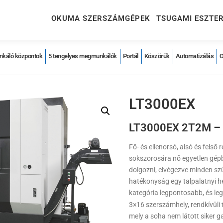
OKUMA SZERSZÁMGÉPEK
TSUGAMI ESZTE
káló központok
5 tengelyes megmunkálók
Portál
Köszörűk
Automatizálás
LT3000EX
LT3000EX 2T2M – a
Fő- és ellenorsó, alsó és felső
sokszorosára nő egyetlen gépb
dolgozni, elvégezve minden s
hatékonyság egy talpalatnyi hel
kategória legpontosabb, és le
3×16 szerszámhely, rendkívüli
mely a soha nem látott siker g