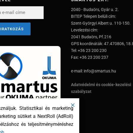
2040 - Budaörs, Gyár u. 2.
BITEP Telepen belüli cím:
Szent-Györgyi Albert u. 110-150.
Levelezési cím:
2041 Budaörs, Pf.216
GPS koordináták: 47.470806, 18
Tel: +36 23 200 230
Fax: +36 23 200 237
e-mail: info@smartus.hu
Adatvédelmi és cookie-kezelési
szabályzat
áljuk. Statisztikai és marketing
keting sütiket a NextRoll (AdRoll)
 célzáshoz és teljesítményméréshez
bb