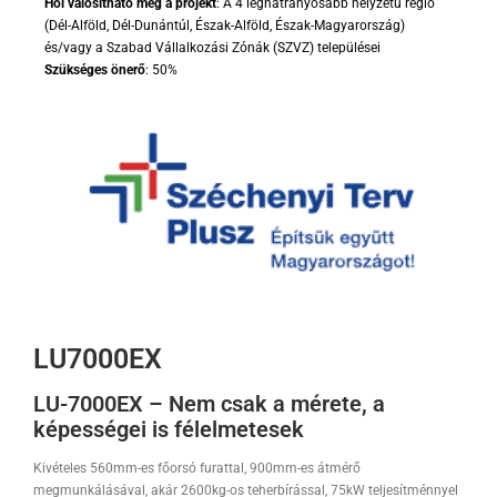
Hol valósítható meg a projekt
: A 4 leghátrányosabb helyzetű régió
(Dél-Alföld, Dél-Dunántúl, Észak-Alföld, Észak-Magyarország)
és/vagy a Szabad Vállalkozási Zónák (SZVZ) települései
Szükséges önerő
: 50%
LU7000EX
LU-7000EX – Nem csak a mérete, a
képességei is félelmetesek
Kivételes 560mm-es főorsó furattal, 900mm-es átmérő
megmunkálásával, akár 2600kg-os teherbírással, 75kW teljesítménnyel