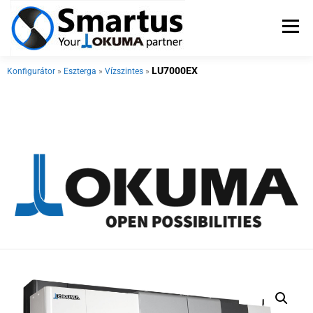
Menü
LU7000EX
Konfigurátor
»
Eszterga
»
Vízszintes
»
OKUMA SZERSZÁMGÉPEK
TSUGAMI ESZTERGÁK
SZERVIZ
PÁLYÁZATOK
KAPCSOLAT