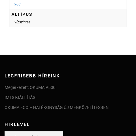
900
ALTÍPUS
Vízszintes
LEGFRISEBB HÍREINK
Megérkezett: OKUMA P500
IMTS KIÁLLÍTÁS
OKUMA ECO – HATÉKONYSÁG ÚJ MEGKÖZELÍTÉSBEN
HÍRLEVÉL