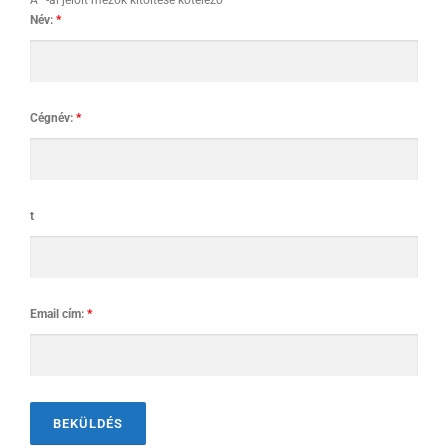
A *-al jelölt mezők kitöltése kötelező
Név:
*
Cégnév:
*
t
Email cím:
*