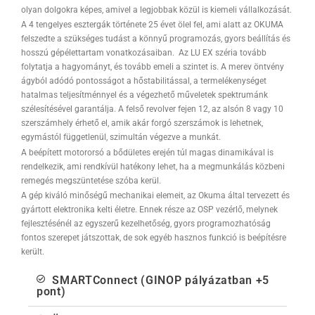
olyan dolgokra képes, amivel a legjobbak közül is kiemeli vállalkozását.
A 4 tengelyes esztergák története 25 évet ölel fel, ami alatt az OKUMA
felszedte a szükséges tudást a könnyű programozás, gyors beállítás és
hosszú gépélettartam vonatkozásaiban. Az LU EX széria tovább
folytatja a hagyományt, és tovább emeli a szintet is. A merev öntvény
ágyból adódó pontosságot a hőstabilitással, a termelékenységet
hatalmas teljesítménnyel és a végezhető műveletek spektrumánk
szélesítésével garantálja. A felső revolver fejen 12, az alsón 8 vagy 10
szerszámhely érhető el, amik akár forgó szerszámok is lehetnek,
egymástól függetlenül, szimultán végezve a munkát.
A beépített motororsó a bődületes erején túl magas dinamikával is
rendelkezik, ami rendkívül hatékony lehet, ha a megmunkálás közbeni
remegés megszüntetése szóba kerül.
A gép kiváló minőségű mechanikai elemeit, az Okuma által tervezett és
gyártott elektronika kelti életre. Ennek része az OSP vezérlő, melynek
fejlesztésénél az egyszerű kezelhetőség, gyors programozhatóság
fontos szerepet játszottak, de sok egyéb hasznos funkció is beépítésre
került.
SMARTConnect (GINOP pályázatban +5
pont)