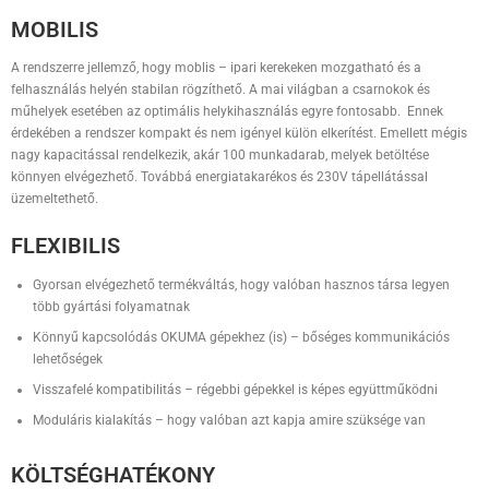
MOBILIS
A rendszerre jellemző, hogy moblis – ipari kerekeken mozgatható és a
felhasználás helyén stabilan rögzíthető. A mai világban a csarnokok és
műhelyek esetében az optimális helykihasználás egyre fontosabb. Ennek
érdekében a rendszer kompakt és nem igényel külön elkerítést. Emellett mégis
nagy kapacitással rendelkezik, akár 100 munkadarab, melyek betöltése
könnyen elvégezhető. Továbbá energiatakarékos és 230V tápellátással
üzemeltethető.
FLEXIBILIS
Gyorsan elvégezhető termékváltás, hogy valóban hasznos társa legyen
több gyártási folyamatnak
Könnyű kapcsolódás OKUMA gépekhez (is) – bőséges kommunikációs
lehetőségek
Visszafelé kompatibilitás – régebbi gépekkel is képes együttműködni
Moduláris kialakítás – hogy valóban azt kapja amire szüksége van
KÖLTSÉGHATÉKONY