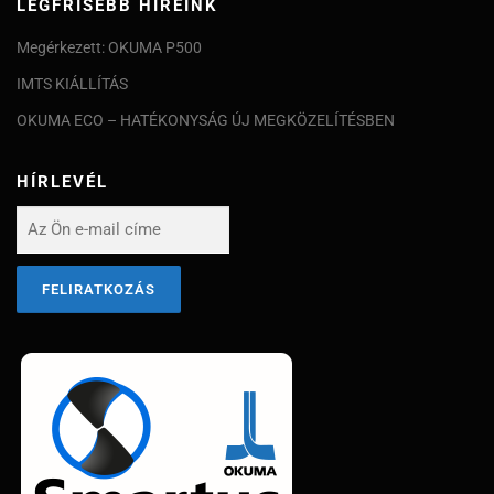
LEGFRISEBB HÍREINK
Megérkezett: OKUMA P500
IMTS KIÁLLÍTÁS
OKUMA ECO – HATÉKONYSÁG ÚJ MEGKÖZELÍTÉSBEN
HÍRLEVÉL