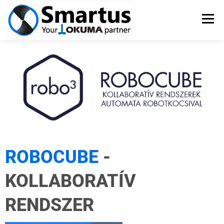
Menü
OKUMA SZERSZÁMGÉPEK
TSUGAMI ESZTERGÁK
SZERVIZ
PÁLYÁZATOK
KAPCSOLAT
ROBOCUBE
-
KOLLABORATÍV
RENDSZER