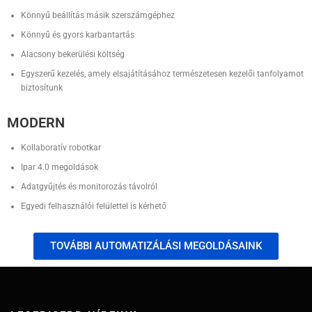
Könnyű beállítás másik szerszámgéphez
Könnyű és gyors karbantartás
Alacsony bekerülési költség
Egyszerű kezelés, amely elsajátításához természetesen kezelői tanfolyamot
biztosítunk
MODERN
Kollaboratív robotkar
Ipar 4.0 megoldások
Adatgyűjtés és monitorozás távolról
Egyedi felhasználói felülettel is kérhető
TOVÁBBI AUTOMATIZÁLÁSI MEGOLDÁSAINK