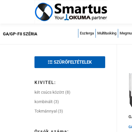
Eszterga
Multitasking
Megmun
GA/GP-FII SZÉRIA
SZŰRŐFELTÉTELEK
KIVITEL:
két csúcs között
(8)
kombinált
(3)
Tokmánnyal
(3)
G
G
Orsók száma: