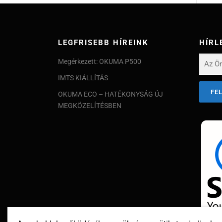
LEGFRISEBB HÍREINK
HÍRL
Megérkezett: OKUMA P500
IMTS KIÁLLÍTÁS
OKUMA ECO – HATÉKONYSÁG ÚJ
MEGKÖZELÍTÉSBEN