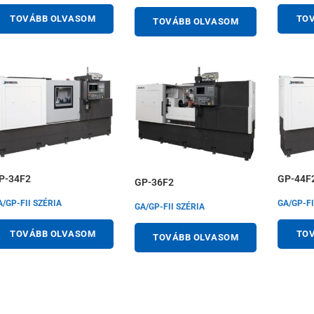
TOVÁBB OLVASOM
TO
TOVÁBB OLVASOM
P-34F2
GP-44F
GP-36F2
A/GP-FII SZÉRIA
GA/GP-FI
GA/GP-FII SZÉRIA
TOVÁBB OLVASOM
TO
TOVÁBB OLVASOM