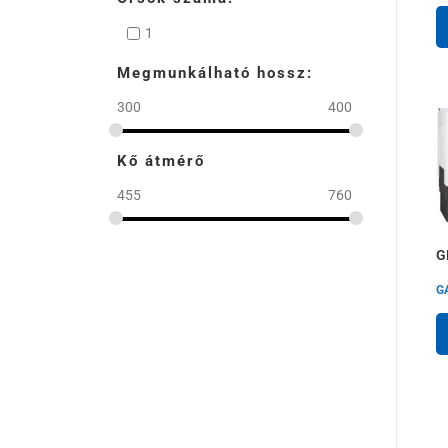
1
Megmunkálható hossz:
300
400
Kő átmérő
455
760
G
G