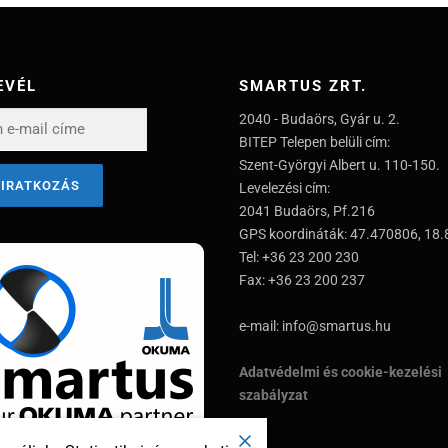
EVÉL
SMARTUS ZRT.
2040 - Budaörs, Gyár u. 2.
BITEP Telepen belüli cím:
Szent-Györgyi Albert u. 110-150.
Levelezési cím:
2041 Budaörs, Pf.216
GPS koordináták: 47.470806, 18
Tel: +36 23 200 230
Fax: +36 23 200 237
e-mail: info@smartus.hu
Adatvédelmi és cookie-kezelési
szabályzat