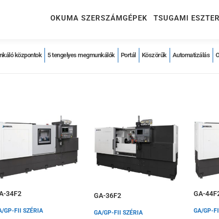
OKUMA SZERSZÁMGÉPEK
TSUGAMI ESZTE
káló központok
5 tengelyes megmunkálók
Portál
Köszörűk
Automatizálás
A-34F2
GA-44F
GA-36F2
A/GP-FII SZÉRIA
GA/GP-FI
GA/GP-FII SZÉRIA