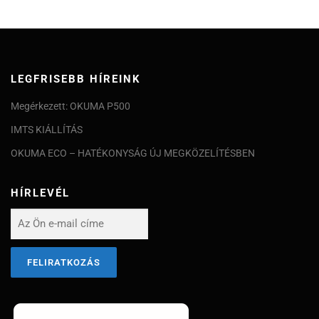
LEGFRISEBB HÍREINK
Megérkezett: OKUMA P500
IMTS KIÁLLÍTÁS
OKUMA ECO – HATÉKONYSÁG ÚJ MEGKÖZELÍTÉSBEN
HÍRLEVÉL