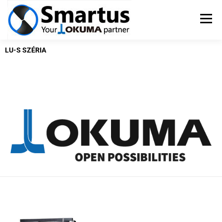
Menü
LU-S SZÉRIA
OKUMA SZERSZÁMGÉPEK
TSUGAMI ESZTERGÁK
SZERVIZ
PÁLYÁZATOK
KAPCSOLAT