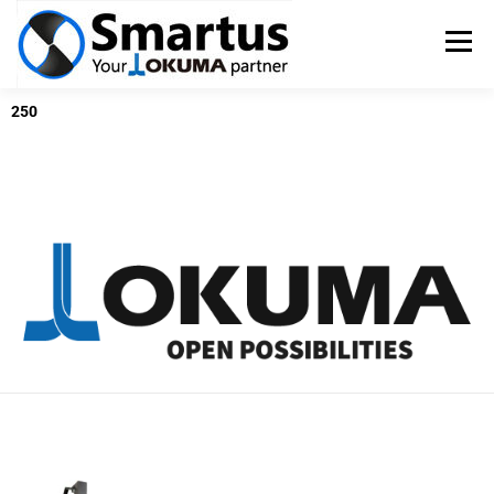
Menü
250
OKUMA SZERSZÁMGÉPEK
TSUGAMI ESZTERGÁK
SZERVIZ
PÁLYÁZATOK
KAPCSOLAT