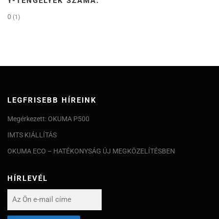
Y-TENGELYEK SZÁMA:
0
(1)
LEGFRISEBB HÍREINK
Megérkezett: OKUMA P500
IMTS KIÁLLÍTÁS
OKUMA ECO – HATÉKONYSÁG ÚJ MEGKÖZELÍTÉSBEN
HÍRLEVÉL